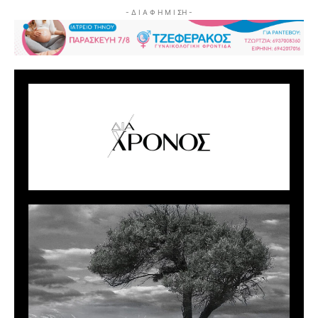
- Δ Ι Α Φ Η Μ Ι ΣΗ -