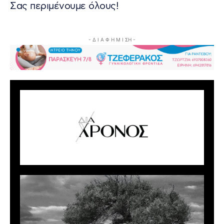
Σας περιμένουμε όλους!
- Δ Ι Α Φ Η Μ Ι ΣΗ -