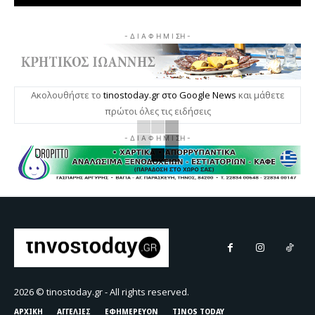
- Δ Ι Α Φ Η Μ Ι ΣΗ -
Ακολουθήστε το
tinostoday.gr στο Google News
και μάθετε
πρώτοι όλες τις ειδήσεις
- Δ Ι Α Φ Η Μ Ι ΣΗ -
2026 © tinostoday.gr - All rights reserved.
ΑΡΧΙΚΗ
ΑΓΓΕΛΙΕΣ
ΕΦΗΜΕΡΕΥΟΝ
TINOS TODAY