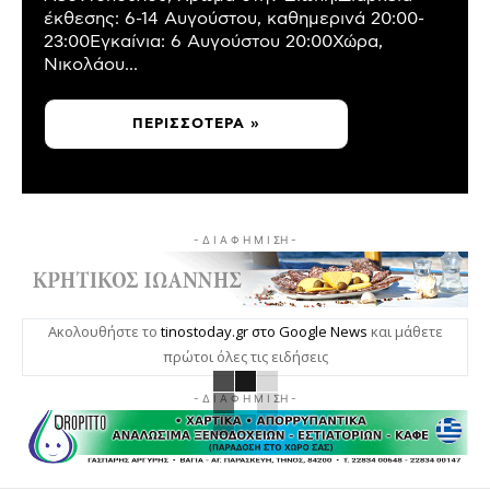
έκθεσης: 6-14 Αυγούστου, καθημερινά 20:00-
23:00Εγκαίνια: 6 Αυγούστου 20:00Χώρα,
Νικολάου...
ΠΕΡΙΣΣΌΤΕΡΑ »
- Δ Ι Α Φ Η Μ Ι ΣΗ -
Ακολουθήστε το
tinostoday.gr στο Google News
και μάθετε
πρώτοι όλες τις ειδήσεις
- Δ Ι Α Φ Η Μ Ι ΣΗ -