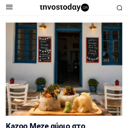
Kazoo Meze αύριο στο