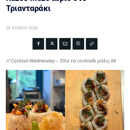
Τριανταράκι
28 ΙΟΥΛΊΟΥ 2026
// Cocktail Wednesday – Όλα τα cocktails μόλις 6€