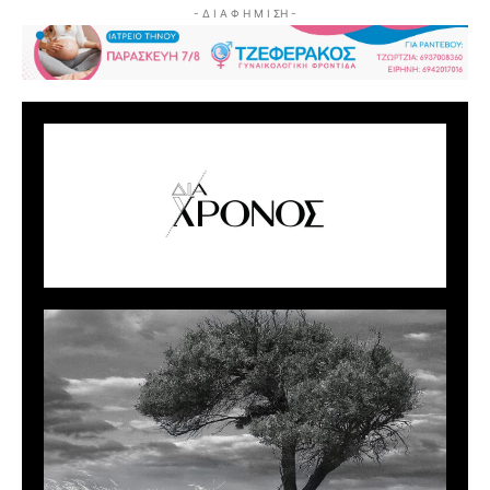
- Δ Ι Α Φ Η Μ Ι ΣΗ -