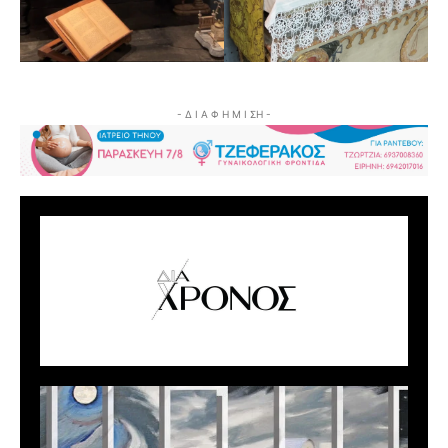
- Δ Ι Α Φ Η Μ Ι ΣΗ -