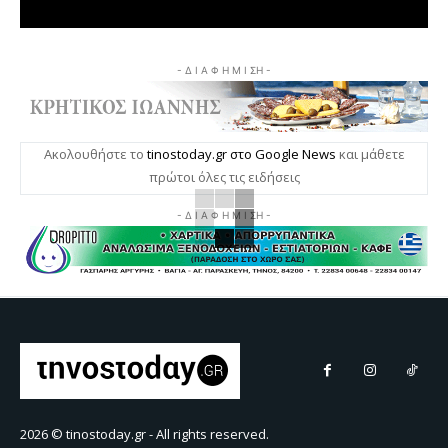
- Δ Ι Α Φ Η Μ Ι ΣΗ -
Ακολουθήστε το
tinostoday.gr στο Google News
και μάθετε
πρώτοι όλες τις ειδήσεις
- Δ Ι Α Φ Η Μ Ι ΣΗ -
2026 © tinostoday.gr - All rights reserved.