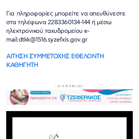
Για πληροφορίες μπορείτε να απευθύνεστε
στα τηλέφωνα 2283360134-144 ή μέσω
ηλεκτρονικού ταχυδρομείου e-
mail:dtkk@1516.syzefxis.gov.gr
ΑΙΤΗΣΗ ΣΥΜΜΕΤΟΧΗΣ ΕΘΕΛΟΝΤΗ
ΚΑΘΗΓΗΤΗ
- Δ Ι Α Φ Η Μ Ι ΣΗ -