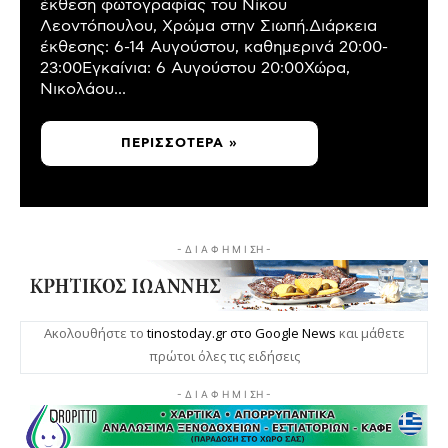
έκθεση φωτογραφίας του Νίκου
Λεοντόπουλου, Χρώμα στην Σιωπή.Διάρκεια
έκθεσης: 6-14 Αυγούστου, καθημερινά 20:00-
23:00Εγκαίνια: 6 Αυγούστου 20:00Χώρα,
Νικολάου...
ΠΕΡΙΣΣΌΤΕΡΑ »
- Δ Ι Α Φ Η Μ Ι ΣΗ -
Ακολουθήστε το
tinostoday.gr στο Google News
και μάθετε
πρώτοι όλες τις ειδήσεις
- Δ Ι Α Φ Η Μ Ι ΣΗ -