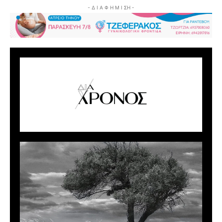
- Δ Ι Α Φ Η Μ Ι ΣΗ -