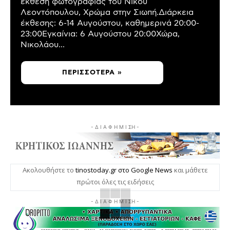
έκθεση φωτογραφίας του Νίκου
Λεοντόπουλου, Χρώμα στην Σιωπή.Διάρκεια
έκθεσης: 6-14 Αυγούστου, καθημερινά 20:00-
23:00Εγκαίνια: 6 Αυγούστου 20:00Χώρα,
Νικολάου...
ΠΕΡΙΣΣΌΤΕΡΑ »
- Δ Ι Α Φ Η Μ Ι ΣΗ -
Ακολουθήστε το
tinostoday.gr στο Google News
και μάθετε
πρώτοι όλες τις ειδήσεις
- Δ Ι Α Φ Η Μ Ι ΣΗ -