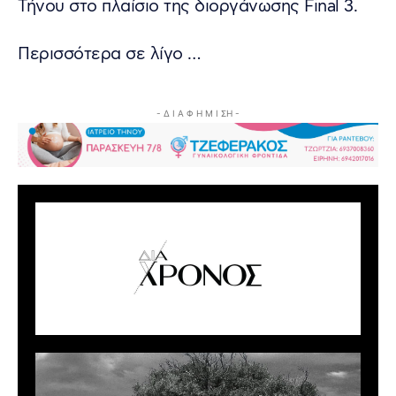
Τήνου στο πλαίσιο της διοργάνωσης Final 3.
Περισσότερα σε λίγο …
- Δ Ι Α Φ Η Μ Ι ΣΗ -