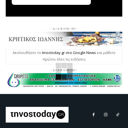
- Δ Ι Α Φ Η Μ Ι ΣΗ -
Ακολουθήστε το
tinostoday.gr στο Google News
και μάθετε
πρώτοι όλες τις ειδήσεις
- Δ Ι Α Φ Η Μ Ι ΣΗ -