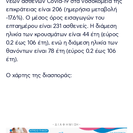
νέων ασθενών Covid-19 στα νοσοκομεία της
επικράτειας είναι 206 (ημερήσια μεταβολή
-17.6%). Ο μέσος όρος εισαγωγών του
επταημέρου είναι 231 ασθενείς. Η διάμεση
ηλικία των κρουσμάτων είναι 44 έτη (εύρος
0.2 έως 106 έτη), ενώ η διάμεση ηλικία των
θανόντων είναι 78 έτη (εύρος 0.2 έως 106
έτη).
Ο χάρτης της διασποράς:
- Δ Ι Α Φ Η Μ Ι ΣΗ -