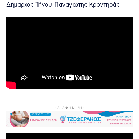
Δήμαρχος Τήνου, Παναγιώτης Κροντηράς
- Δ Ι Α Φ Η Μ Ι ΣΗ -