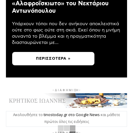
«Αλαφροΐσκιωτο» του Νεκτάριου
Αντωνόπουλου
Υπάρχουν τόποι που δεν ανήκουν αποκλειστικά
ούτε στο φως ούτε στη σκιά. Εκεί όπου η μνήμη
συναντά το βλέμμα και η πραγματικότητα
διασταυρώνεται με...
ΠΕΡΙΣΣΌΤΕΡΑ »
- Δ Ι Α Φ Η Μ Ι ΣΗ -
Ακολουθήστε το
tinostoday.gr στο Google News
και μάθετε
πρώτοι όλες τις ειδήσεις
- Δ Ι Α Φ Η Μ Ι ΣΗ -