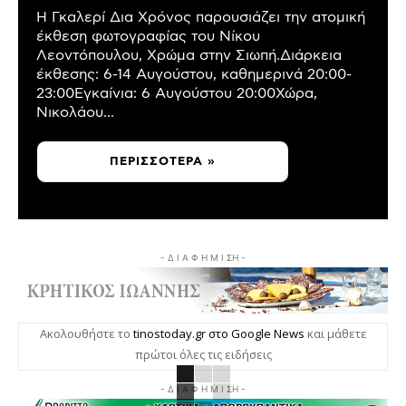
Η Γκαλερί Δια Χρόνος παρουσιάζει την ατομική
έκθεση φωτογραφίας του Νίκου
Λεοντόπουλου, Χρώμα στην Σιωπή.Διάρκεια
έκθεσης: 6-14 Αυγούστου, καθημερινά 20:00-
23:00Εγκαίνια: 6 Αυγούστου 20:00Χώρα,
Νικολάου...
ΠΕΡΙΣΣΌΤΕΡΑ »
- Δ Ι Α Φ Η Μ Ι ΣΗ -
Ακολουθήστε το
tinostoday.gr στο Google News
και μάθετε
πρώτοι όλες τις ειδήσεις
- Δ Ι Α Φ Η Μ Ι ΣΗ -