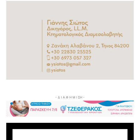
- Δ Ι Α Φ Η Μ Ι ΣΗ -