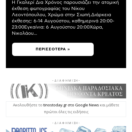
Η Γκαλερί Δια Χρόνος παρουσιάζει την ατομική
έκθεση φωτογραφίας του Νίκου
Λεοντόπουλου, Χρώμα στην Σιωπή.Διάρκεια
έκθεσης: 6-14 Αυγούστου, καθημερινά 20:00-
23:00Εγκαίνια: 6 Αυγούστου 20:00Χώρα,
Νικολάου...
ΠΕΡΙΣΣΌΤΕΡΑ »
- Δ Ι Α Φ Η Μ Ι ΣΗ -
Ακολουθήστε το
tinostoday.gr στο Google News
και μάθετε
πρώτοι όλες τις ειδήσεις
- Δ Ι Α Φ Η Μ Ι ΣΗ -