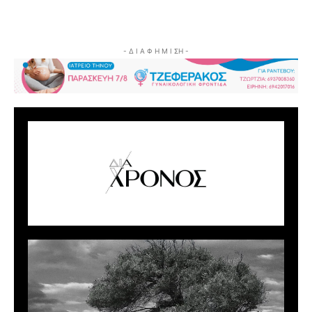
- Δ Ι Α Φ Η Μ Ι ΣΗ -