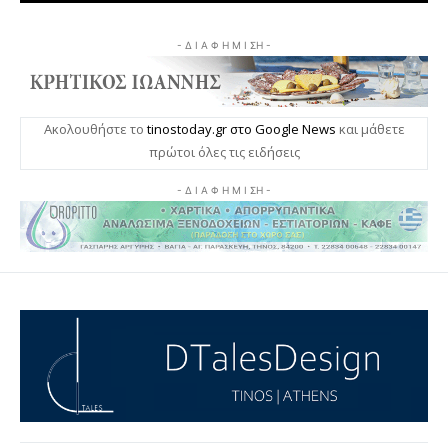
- Δ Ι Α Φ Η Μ Ι ΣΗ -
Ακολουθήστε το
tinostoday.gr στο Google News
και μάθετε
πρώτοι όλες τις ειδήσεις
- Δ Ι Α Φ Η Μ Ι ΣΗ -