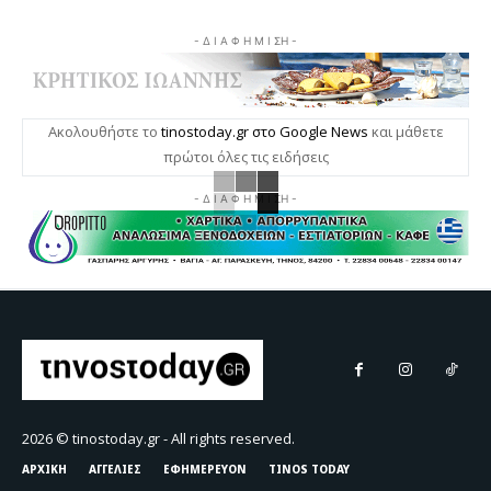
- Δ Ι Α Φ Η Μ Ι ΣΗ -
Ακολουθήστε το
tinostoday.gr στο Google News
και μάθετε
πρώτοι όλες τις ειδήσεις
- Δ Ι Α Φ Η Μ Ι ΣΗ -
2026 © tinostoday.gr - All rights reserved.
ΑΡΧΙΚΗ
ΑΓΓΕΛΙΕΣ
ΕΦΗΜΕΡΕΥΟΝ
TINOS TODAY