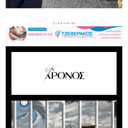
- Δ Ι Α Φ Η Μ Ι ΣΗ -