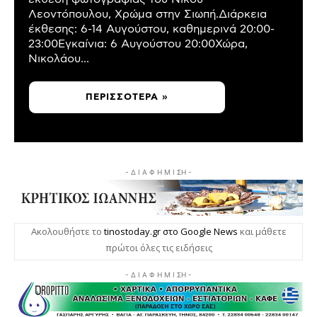
Λεοντόπουλου, Χρώμα στην Σιωπή.Διάρκεια
έκθεσης: 6-14 Αυγούστου, καθημερινά 20:00-
23:00Εγκαίνια: 6 Αυγούστου 20:00Χώρα,
Νικολάου...
ΠΕΡΙΣΣΌΤΕΡΑ »
- Δ Ι Α Φ Η Μ Ι ΣΗ -
Ακολουθήστε το
tinostoday.gr στο Google News
και μάθετε
πρώτοι όλες τις ειδήσεις
- Δ Ι Α Φ Η Μ Ι ΣΗ -