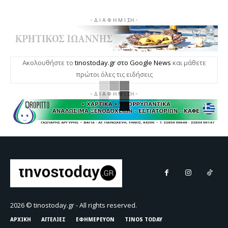
- Δ Ι Α Φ Η Μ Ι ΣΗ -
Ακολουθήστε το
tinostoday.gr στο Google News
και μάθετε
πρώτοι όλες τις ειδήσεις
- Δ Ι Α Φ Η Μ Ι ΣΗ -
2026 © tinostoday.gr - All rights reserved.
ΑΡΧΙΚΗ
ΑΓΓΕΛΙΕΣ
ΕΦΗΜΕΡΕΥΟΝ
TINOS TODAY