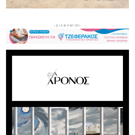
- Δ Ι Α Φ Η Μ Ι ΣΗ -