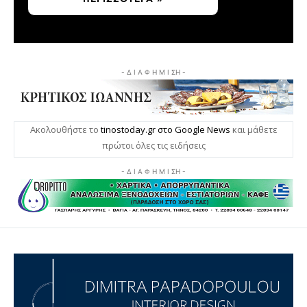
- Δ Ι Α Φ Η Μ Ι ΣΗ -
Ακολουθήστε το
tinostoday.gr στο Google News
και μάθετε
πρώτοι όλες τις ειδήσεις
- Δ Ι Α Φ Η Μ Ι ΣΗ -