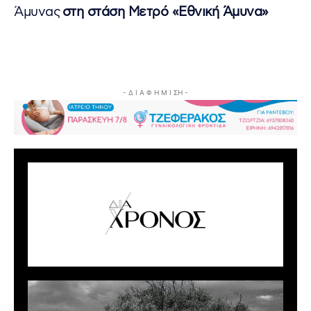
Άμυνας
στη στάση Μετρό «Εθνική Άμυνα»
- Δ Ι Α Φ Η Μ Ι ΣΗ -