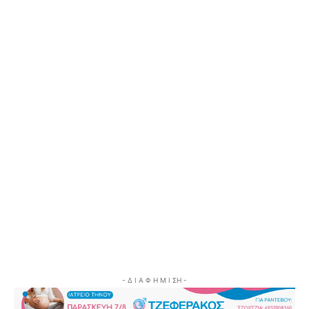
- Δ Ι Α Φ Η Μ Ι ΣΗ -