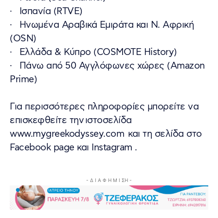
· Ισπανία (RTVE)
· Ηνωμένα Αραβικά Εμιράτα και Ν. Αφρική
(OSN)
· Ελλάδα & Κύπρο (COSMOTE History)
· Πάνω από 50 Αγγλόφωνες χώρες (Amazon
Prime)
Για περισσότερες πληροφορίες μπορείτε να
επισκεφθείτε την ιστοσελίδα
www.mygreekodyssey.com και τη σελίδα στο
Facebook page και Instagram .
- Δ Ι Α Φ Η Μ Ι ΣΗ -