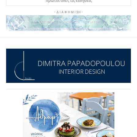
πρώτοι όλες τις ειδήσεις
- Δ Ι Α Φ Η Μ Ι ΣΗ -