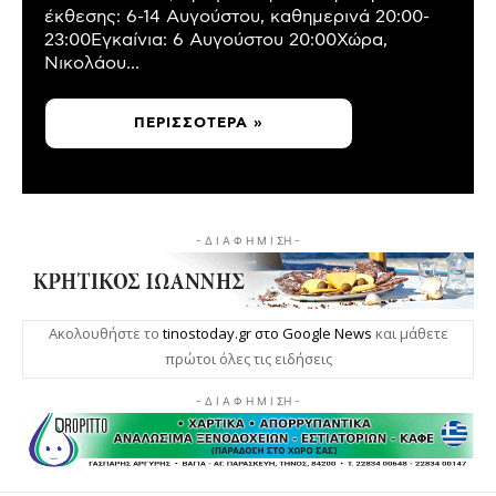
έκθεσης: 6-14 Αυγούστου, καθημερινά 20:00-
23:00Εγκαίνια: 6 Αυγούστου 20:00Χώρα,
Νικολάου...
ΠΕΡΙΣΣΌΤΕΡΑ »
- Δ Ι Α Φ Η Μ Ι ΣΗ -
Ακολουθήστε το
tinostoday.gr στο Google News
και μάθετε
πρώτοι όλες τις ειδήσεις
- Δ Ι Α Φ Η Μ Ι ΣΗ -