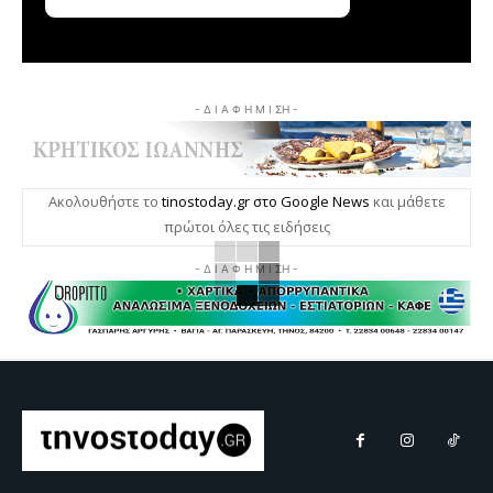
- Δ Ι Α Φ Η Μ Ι ΣΗ -
Ακολουθήστε το
tinostoday.gr στο Google News
και μάθετε
πρώτοι όλες τις ειδήσεις
- Δ Ι Α Φ Η Μ Ι ΣΗ -