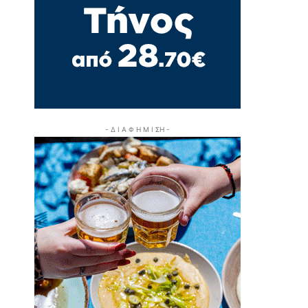
- Δ Ι Α Φ Η Μ Ι ΣΗ -