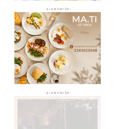
- Δ Ι Α Φ Η Μ Ι ΣΗ -
- Δ Ι Α Φ Η Μ Ι ΣΗ -