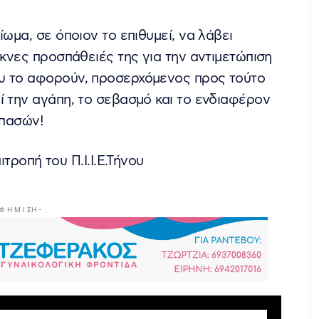
ίωμα, σε όποιον το επιθυμεί, να λάβει
οκνες προσπάθειές της για την αντιμετώπιση
ου το αφορούν, προσερχόμενος προς τούτο
ί την αγάπη, το σεβασμό και το ενδιαφέρον
 πασών!
τροπή του Π.Ι.Ι.Ε.Τήνου
 Φ Η Μ Ι ΣΗ -