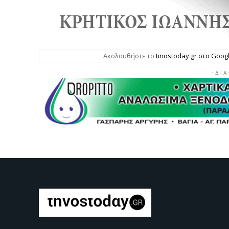
Ακολουθήστε το
tinostoday.gr στο Goo
- Δ Ι Α