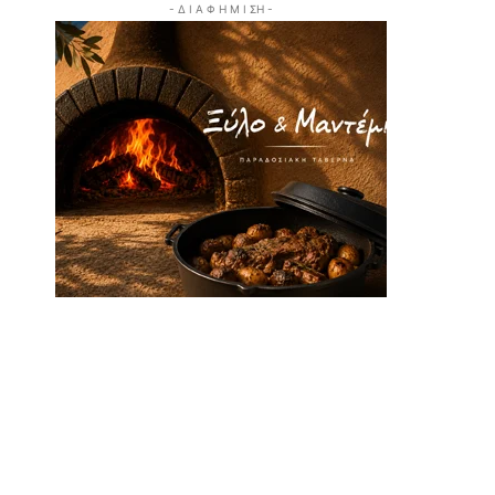
- Δ Ι Α Φ Η Μ Ι ΣΗ -