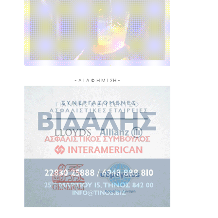
- Δ Ι Α Φ Η Μ Ι ΣΗ -