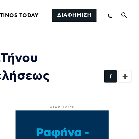
ΔΙΑΦΗΜΙΣΗ
TINOS TODAY
.Τήνου
ελήσεως
- Δ Ι Α Φ Η Μ Ι ΣΗ -