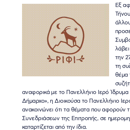
Εξ αφ
Τήνου
άλλου
προσέ
Συμβο
λάβει
την 2
τη συ
θέμα 
συζή
αναφορικά με το Πανελλήνιο Ιερό Ίδρυμα Ε
Δήμαρχο», η Διοικούσα το Πανελλήνιο Ιερ
ανακοινώνει ότι τα θέματα που αφορούν τ
Συνεδριάσεων της Επιτροπής, σε ημερομην
καταρτίζεται από την ίδια.