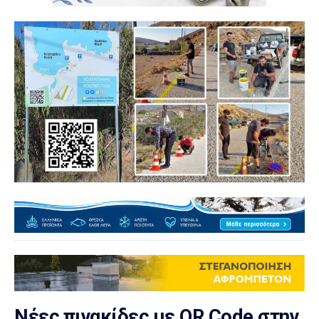
Νέες πινακίδες με QR Code στην