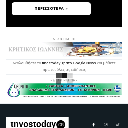
ΠΕΡΙΣΣΌΤΕΡΑ »
- Δ Ι Α Φ Η Μ Ι ΣΗ -
Ακολουθήστε το
tinostoday.gr στο Google News
και μάθετε
πρώτοι όλες τις ειδήσεις
- Δ Ι Α Φ Η Μ Ι ΣΗ -