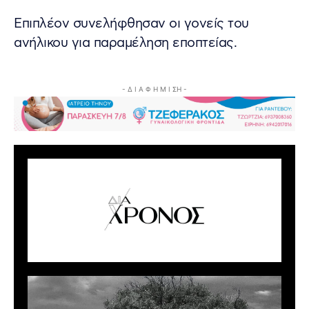
Επιπλέον συνελήφθησαν οι γονείς του
ανήλικου για παραμέληση εποπτείας.
- Δ Ι Α Φ Η Μ Ι ΣΗ -