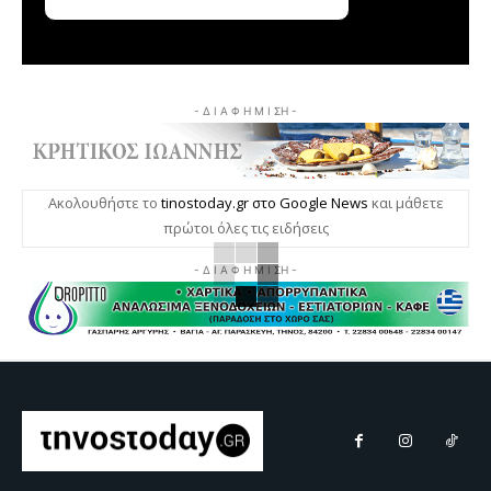
- Δ Ι Α Φ Η Μ Ι ΣΗ -
Ακολουθήστε το
tinostoday.gr στο Google News
και μάθετε
πρώτοι όλες τις ειδήσεις
- Δ Ι Α Φ Η Μ Ι ΣΗ -