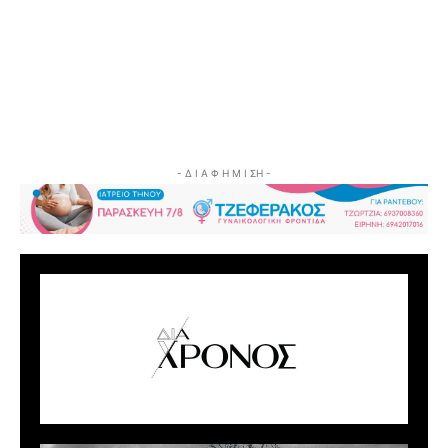
- Δ Ι Α Φ Η Μ Ι ΣΗ -