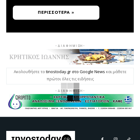
ΠΕΡΙΣΣΌΤΕΡΑ »
- Δ Ι Α Φ Η Μ Ι ΣΗ -
Ακολουθήστε το
tinostoday.gr στο Google News
και μάθετε
πρώτοι όλες τις ειδήσεις
- Δ Ι Α Φ Η Μ Ι ΣΗ -