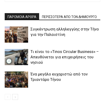
ΠΑΡΟΜΟΙΑ ΑΡΘΡΑ
ΠΕΡΙΣΣΟΤΕΡΑ ΑΠΟ ΤΟΝ ΔΗΜΙΟΥΡΓΟ
Συγκέντρωση αλληλεγγύης στην Τήνο
για την Παλαιστίνη
Τι είναι το «Tinos Circular Business» –
Απευθύνεται για επιχειρήσεις του
νησιού
Ένα μεγάλο ευχαριστώ από τον
Τριαντάρο Τήνου