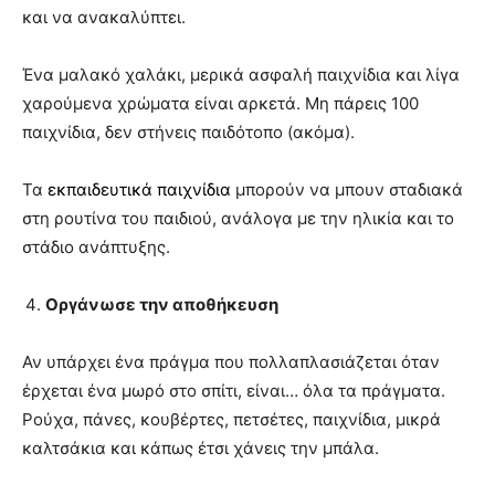
και να ανακαλύπτει.
Ένα μαλακό χαλάκι, μερικά ασφαλή παιχνίδια και λίγα
χαρούμενα χρώματα είναι αρκετά. Μη πάρεις 100
παιχνίδια, δεν στήνεις παιδότοπο (ακόμα).
Τα
εκπαιδευτικά παιχνίδια
μπορούν να μπουν σταδιακά
στη ρουτίνα του παιδιού, ανάλογα με την ηλικία και το
στάδιο ανάπτυξης.
Οργάνωσε την αποθήκευση
Αν υπάρχει ένα πράγμα που πολλαπλασιάζεται όταν
έρχεται ένα μωρό στο σπίτι, είναι… όλα τα πράγματα.
Ρούχα, πάνες, κουβέρτες, πετσέτες, παιχνίδια, μικρά
καλτσάκια και κάπως έτσι χάνεις την μπάλα.