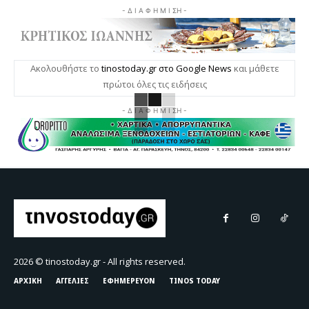
- Δ Ι Α Φ Η Μ Ι ΣΗ -
Ακολουθήστε το
tinostoday.gr στο Google News
και μάθετε
πρώτοι όλες τις ειδήσεις
- Δ Ι Α Φ Η Μ Ι ΣΗ -
2026 © tinostoday.gr - All rights reserved.
ΑΡΧΙΚΗ
ΑΓΓΕΛΙΕΣ
ΕΦΗΜΕΡΕΥΟΝ
TINOS TODAY