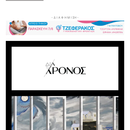
- Δ Ι Α Φ Η Μ Ι ΣΗ -