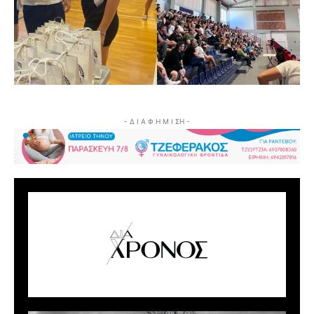
- Δ Ι Α Φ Η Μ Ι ΣΗ -