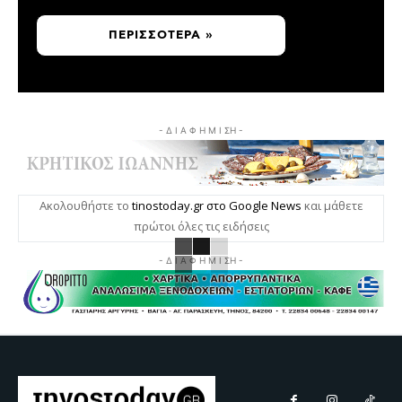
ΠΕΡΙΣΣΌΤΕΡΑ »
- Δ Ι Α Φ Η Μ Ι ΣΗ -
Ακολουθήστε το
tinostoday.gr στο Google News
και μάθετε
πρώτοι όλες τις ειδήσεις
- Δ Ι Α Φ Η Μ Ι ΣΗ -