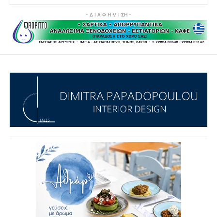
- Δ Ι Α Φ Η Μ Ι ΣΗ -