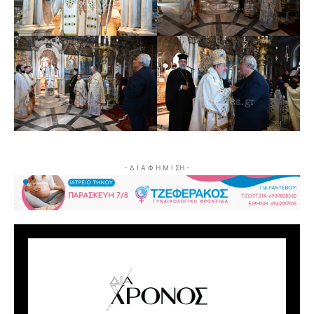
- Δ Ι Α Φ Η Μ Ι ΣΗ -