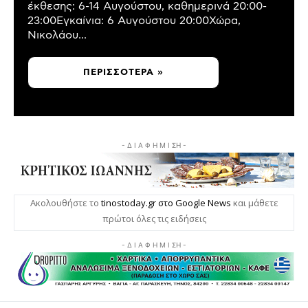
έκθεσης: 6-14 Αυγούστου, καθημερινά 20:00-
23:00Εγκαίνια: 6 Αυγούστου 20:00Χώρα,
Νικολάου...
ΠΕΡΙΣΣΌΤΕΡΑ »
- Δ Ι Α Φ Η Μ Ι ΣΗ -
Ακολουθήστε το
tinostoday.gr στο Google News
και μάθετε
πρώτοι όλες τις ειδήσεις
- Δ Ι Α Φ Η Μ Ι ΣΗ -