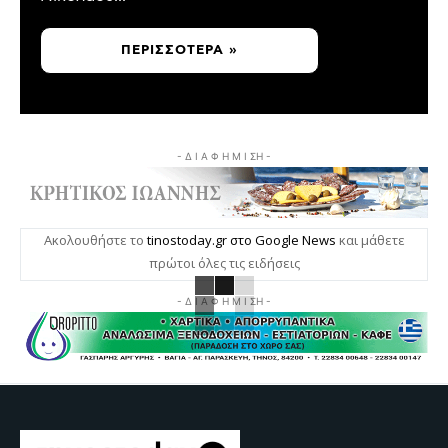
ΠΕΡΙΣΣΌΤΕΡΑ »
- Δ Ι Α Φ Η Μ Ι ΣΗ -
Ακολουθήστε το
tinostoday.gr στο Google News
και μάθετε
πρώτοι όλες τις ειδήσεις
- Δ Ι Α Φ Η Μ Ι ΣΗ -