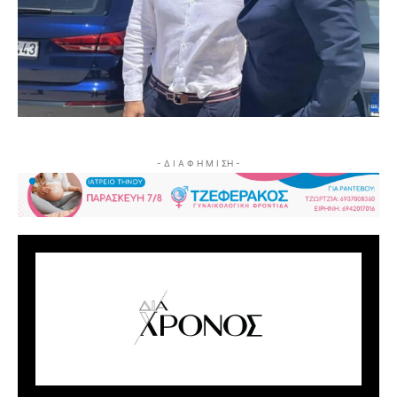
- Δ Ι Α Φ Η Μ Ι ΣΗ -