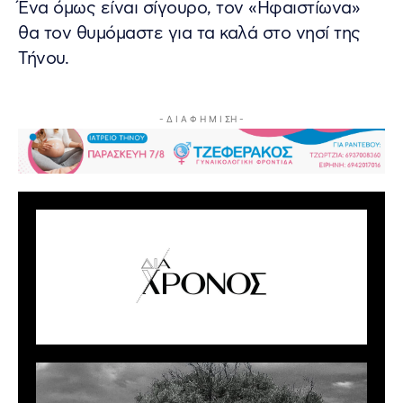
Ένα όμως είναι σίγουρο, τον «Ηφαιστίωνα»
θα τον θυμόμαστε για τα καλά στο νησί της
Τήνου.
- Δ Ι Α Φ Η Μ Ι ΣΗ -