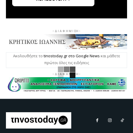
- Δ Ι Α Φ Η Μ Ι ΣΗ -
Ακολουθήστε το
tinostoday.gr στο Google News
και μάθετε
πρώτοι όλες τις ειδήσεις
- Δ Ι Α Φ Η Μ Ι ΣΗ -