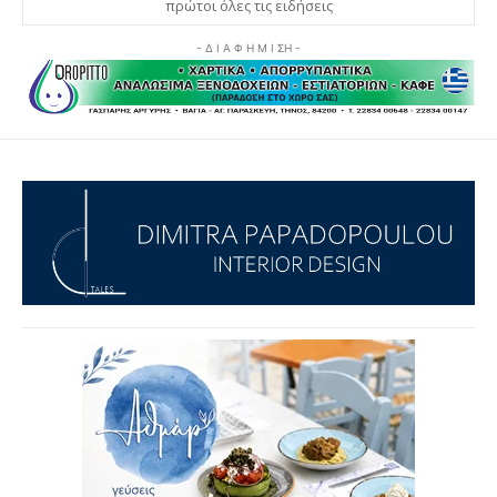
πρώτοι όλες τις ειδήσεις
- Δ Ι Α Φ Η Μ Ι ΣΗ -