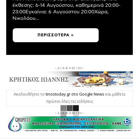
έκθεσης: 6-14 Αυγούστου, καθημερινά 20:00-
23:00Εγκαίνια: 6 Αυγούστου 20:00Χώρα,
Νικολάου...
ΠΕΡΙΣΣΌΤΕΡΑ »
- Δ Ι Α Φ Η Μ Ι ΣΗ -
Ακολουθήστε το
tinostoday.gr στο Google News
και μάθετε
πρώτοι όλες τις ειδήσεις
- Δ Ι Α Φ Η Μ Ι ΣΗ -