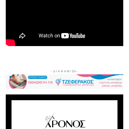
- Δ Ι Α Φ Η Μ Ι ΣΗ -