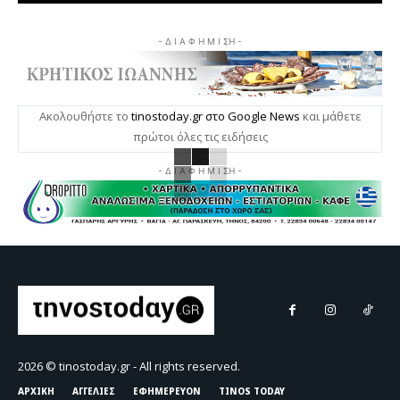
- Δ Ι Α Φ Η Μ Ι ΣΗ -
Ακολουθήστε το
tinostoday.gr στο Google News
και μάθετε
πρώτοι όλες τις ειδήσεις
- Δ Ι Α Φ Η Μ Ι ΣΗ -
2026 © tinostoday.gr - All rights reserved.
ΑΡΧΙΚΗ
ΑΓΓΕΛΙΕΣ
ΕΦΗΜΕΡΕΥΟΝ
TINOS TODAY