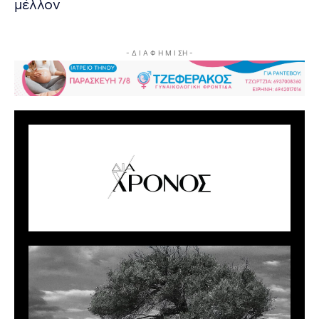
μέλλον
- Δ Ι Α Φ Η Μ Ι ΣΗ -