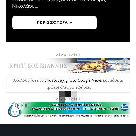
Νικολάου...
ΠΕΡΙΣΣΌΤΕΡΑ »
- Δ Ι Α Φ Η Μ Ι ΣΗ -
Ακολουθήστε το
tinostoday.gr στο Google News
και μάθετε
πρώτοι όλες τις ειδήσεις
- Δ Ι Α Φ Η Μ Ι ΣΗ -