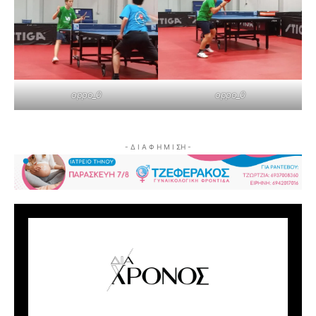
oppo_0
oppo_0
- Δ Ι Α Φ Η Μ Ι ΣΗ -