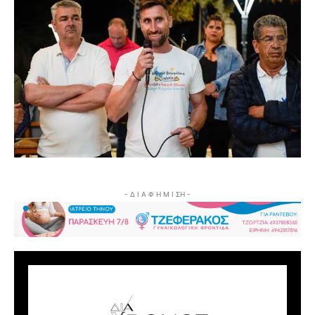
- Δ Ι Α Φ Η Μ Ι ΣΗ -