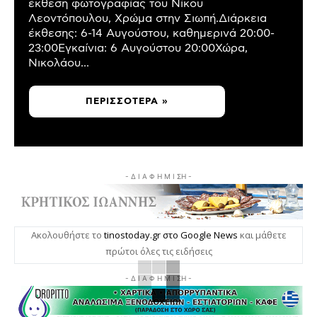
έκθεση φωτογραφίας του Νίκου
Λεοντόπουλου, Χρώμα στην Σιωπή.Διάρκεια
έκθεσης: 6-14 Αυγούστου, καθημερινά 20:00-
23:00Εγκαίνια: 6 Αυγούστου 20:00Χώρα,
Νικολάου...
ΠΕΡΙΣΣΌΤΕΡΑ »
- Δ Ι Α Φ Η Μ Ι ΣΗ -
Ακολουθήστε το
tinostoday.gr στο Google News
και μάθετε
πρώτοι όλες τις ειδήσεις
- Δ Ι Α Φ Η Μ Ι ΣΗ -