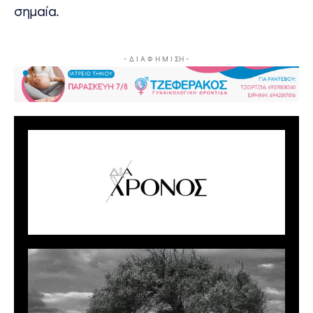
σημαία.
- Δ Ι Α Φ Η Μ Ι ΣΗ -