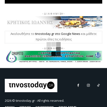
- Δ Ι Α Φ Η Μ Ι ΣΗ -
Ακολουθήστε το
tinostoday.gr στο Google News
και μάθετε
πρώτοι όλες τις ειδήσεις
- Δ Ι Α Φ Η Μ Ι ΣΗ -
2026 © tinostoday.gr - All rights reserved.