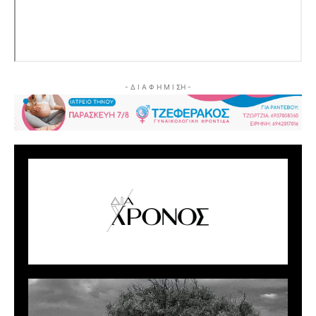
- Δ Ι Α Φ Η Μ Ι ΣΗ -