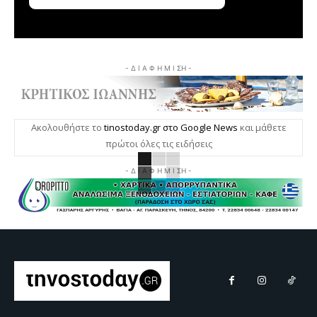
- Δ Ι Α Φ Η Μ Ι ΣΗ -
Ακολουθήστε το
tinostoday.gr στο Google News
και μάθετε
πρώτοι όλες τις ειδήσεις
- Δ Ι Α Φ Η Μ Ι ΣΗ -