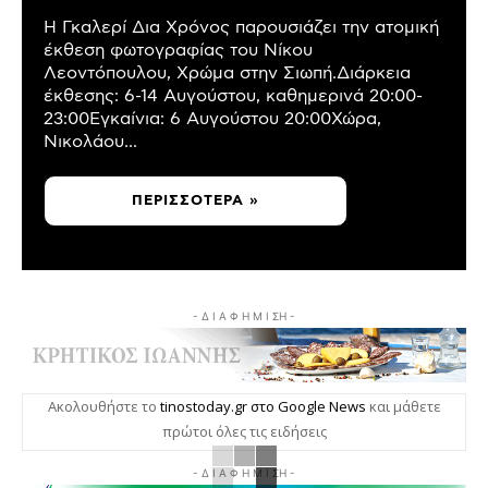
Η Γκαλερί Δια Χρόνος παρουσιάζει την ατομική
έκθεση φωτογραφίας του Νίκου
Λεοντόπουλου, Χρώμα στην Σιωπή.Διάρκεια
έκθεσης: 6-14 Αυγούστου, καθημερινά 20:00-
23:00Εγκαίνια: 6 Αυγούστου 20:00Χώρα,
Νικολάου...
ΠΕΡΙΣΣΌΤΕΡΑ »
- Δ Ι Α Φ Η Μ Ι ΣΗ -
Ακολουθήστε το
tinostoday.gr στο Google News
και μάθετε
πρώτοι όλες τις ειδήσεις
- Δ Ι Α Φ Η Μ Ι ΣΗ -