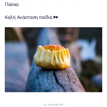
Πάσχα.
Καλή Ανάσταση παιδιά.♥️♥️
- Δ Ι Α Φ Η Μ Ι ΣΗ -