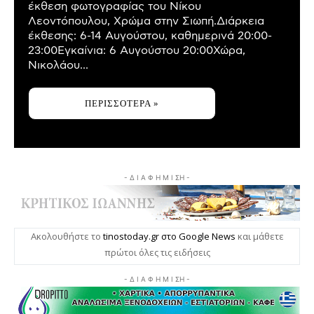
έκθεση φωτογραφίας του Νίκου
Λεοντόπουλου, Χρώμα στην Σιωπή.Διάρκεια
έκθεσης: 6-14 Αυγούστου, καθημερινά 20:00-
23:00Εγκαίνια: 6 Αυγούστου 20:00Χώρα,
Νικολάου...
ΠΕΡΙΣΣΌΤΕΡΑ »
- Δ Ι Α Φ Η Μ Ι ΣΗ -
Ακολουθήστε το
tinostoday.gr στο Google News
και μάθετε
πρώτοι όλες τις ειδήσεις
- Δ Ι Α Φ Η Μ Ι ΣΗ -