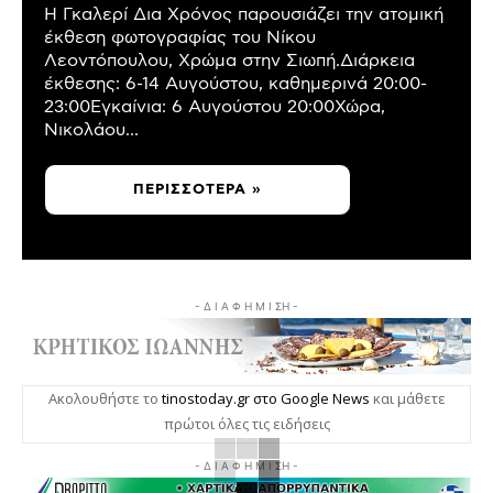
Η Γκαλερί Δια Χρόνος παρουσιάζει την ατομική
έκθεση φωτογραφίας του Νίκου
Λεοντόπουλου, Χρώμα στην Σιωπή.Διάρκεια
έκθεσης: 6-14 Αυγούστου, καθημερινά 20:00-
23:00Εγκαίνια: 6 Αυγούστου 20:00Χώρα,
Νικολάου...
ΠΕΡΙΣΣΌΤΕΡΑ »
- Δ Ι Α Φ Η Μ Ι ΣΗ -
Ακολουθήστε το
tinostoday.gr στο Google News
και μάθετε
πρώτοι όλες τις ειδήσεις
- Δ Ι Α Φ Η Μ Ι ΣΗ -