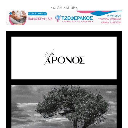
- Δ Ι Α Φ Η Μ Ι ΣΗ -