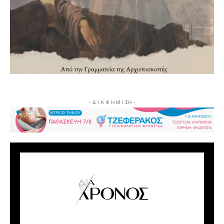
- Δ Ι Α Φ Η Μ Ι ΣΗ -