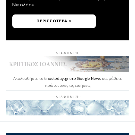
Νικολάου...
ΠΕΡΙΣΣΌΤΕΡΑ »
- Δ Ι Α Φ Η Μ Ι ΣΗ -
Ακολουθήστε το
tinostoday.gr στο Google News
και μάθετε
πρώτοι όλες τις ειδήσεις
- Δ Ι Α Φ Η Μ Ι ΣΗ -