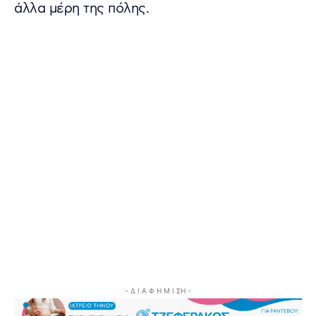
άλλα μέρη της πόλης.
- Δ Ι Α Φ Η Μ Ι ΣΗ -