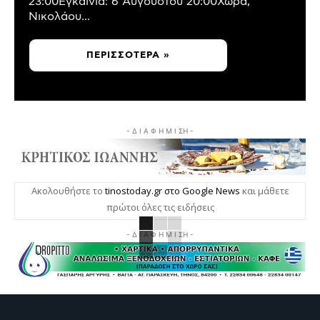
23:00Εγκαίνια: 6 Αυγούστου 20:00Χώρα,
Νικολάου...
ΠΕΡΙΣΣΌΤΕΡΑ »
- Δ Ι Α Φ Η Μ Ι ΣΗ -
Ακολουθήστε το
tinostoday.gr στο Google News
και μάθετε
πρώτοι όλες τις ειδήσεις
- Δ Ι Α Φ Η Μ Ι ΣΗ -