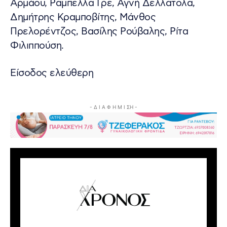
Αρμάου, Ραμπέλλα Γρε, Αγνή Δελλατόλα,
Δημήτρης Κραμποβίτης, Μάνθος
Πρελορέντζος, Βασίλης Ρούβαλης, Ρίτα
Φιλιππούση.
Είσοδος ελεύθερη
- Δ Ι Α Φ Η Μ Ι ΣΗ -