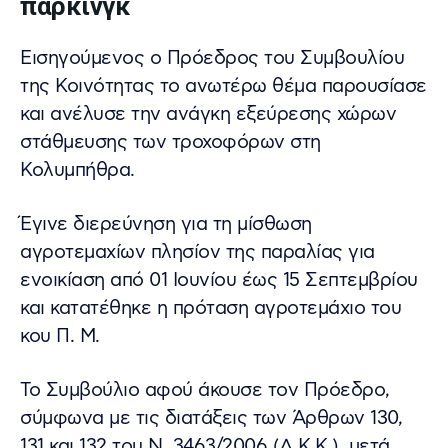
πάρκινγκ
Εισηγούµενος ο Πρόεδρος του Συµβουλίου
της Κοινότητας το ανωτέρω θέµα παρουσίασε
και ανέλυσε την ανάγκη εξεύρεσης χώρων
στάθµευσης των τροχοφόρων στη
Κολυµπήθρα.
Έγινε διερεύνηση για τη µίσθωση
αγροτεµαχίων πλησίον της παραλίας για
ενοικίαση από 01 Ιουνίου έως 15 Σεπτεµβρίου
και κατατέθηκε η πρόταση αγροτεµάχιο του
κου Π. Μ.
Το Συµβούλιο αφού άκουσε τον Πρόεδρο,
σύµφωνα µε τις διατάξεις των Άρθρων 130,
131 και 132 του Ν. 3463/2006 (∆.Κ.Κ.), µετά