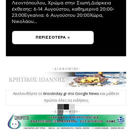
Λεοντόπουλου, Χρώμα στην Σιωπή.Διάρκεια
έκθεσης: 6-14 Αυγούστου, καθημερινά 20:00-
23:00Εγκαίνια: 6 Αυγούστου 20:00Χώρα,
Νικολάου...
ΠΕΡΙΣΣΌΤΕΡΑ »
- Δ Ι Α Φ Η Μ Ι ΣΗ -
Ακολουθήστε το
tinostoday.gr στο Google News
και μάθετε
πρώτοι όλες τις ειδήσεις
- Δ Ι Α Φ Η Μ Ι ΣΗ -