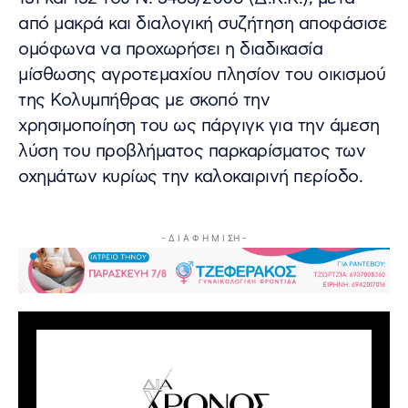
από µακρά και διαλογική συζήτηση αποφάσισε
ομόφωνα να προχωρήσει η διαδικασία
µίσθωσης αγροτεµαχίου πλησίον του οικισµού
της Κολυµπήθρας µε σκοπό την
χρησιµοποίηση του ως πάργιγκ για την άµεση
λύση του προβλήµατος παρκαρίσµατος των
οχηµάτων κυρίως την καλοκαιρινή περίοδο.
- Δ Ι Α Φ Η Μ Ι ΣΗ -